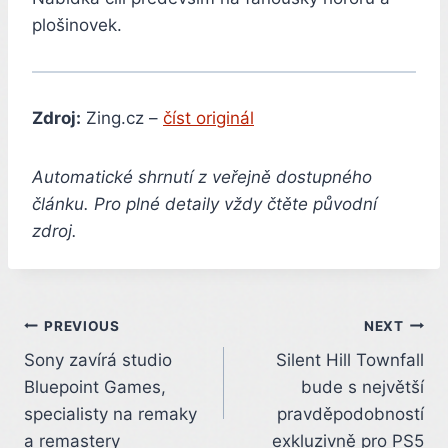
plošinovek.
Zdroj:
Zing.cz –
číst originál
Automatické shrnutí z veřejně dostupného
článku. Pro plné detaily vždy čtěte původní
zdroj.
Post
PREVIOUS
NEXT
Sony zavírá studio
Silent Hill Townfall
navigation
Bluepoint Games,
bude s největší
specialisty na remaky
pravděpodobností
a remastery
exkluzivně pro PS5