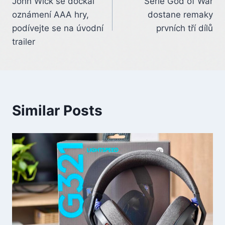
John Wick se dočkal
Série God of War
navigation
oznámení AAA hry,
dostane remaky
podívejte se na úvodní
prvních tří dílů
trailer
Similar Posts