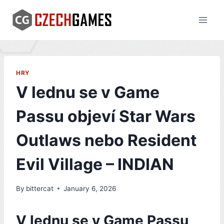
Skip
to
content
HRY
V lednu se v Game
Passu objeví Star Wars
Outlaws nebo Resident
Evil Village – INDIAN
By
bittercat
January 6, 2026
V lednu se v Game Passu