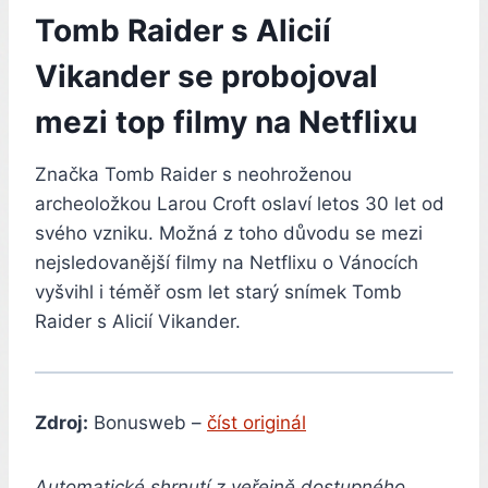
Tomb Raider s Alicií
Vikander se probojoval
mezi top filmy na Netflixu
Značka Tomb Raider s neohroženou
archeoložkou Larou Croft oslaví letos 30 let od
svého vzniku. Možná z toho důvodu se mezi
nejsledovanější filmy na Netflixu o Vánocích
vyšvihl i téměř osm let starý snímek Tomb
Raider s Alicií Vikander.
Zdroj:
Bonusweb –
číst originál
Automatické shrnutí z veřejně dostupného