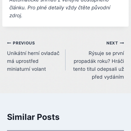
článku. Pro plné detaily vždy čtěte původní
zdroj.
Post
PREVIOUS
NEXT
Unikátní herní ovladač
Rýsuje se první
navigation
má uprostřed
propadák roku? Hráči
miniaturní volant
tento titul odepsali už
před vydáním
Similar Posts