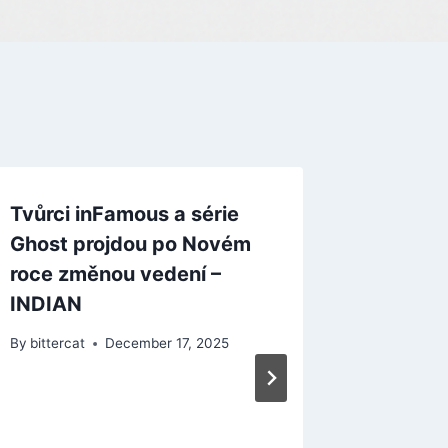
Tvůrci inFamous a série
Ghost projdou po Novém
roce změnou vedení –
INDIAN
By
bittercat
December 17, 2025
Noční m