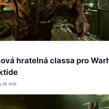
nová hratelná classa pro Wa
ktide
y 28, 2026