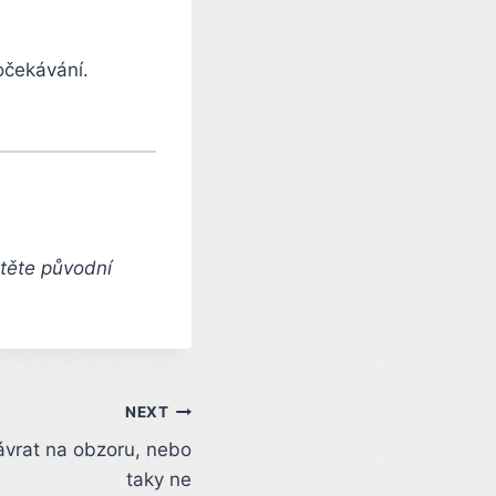
očekávání.
čtěte původní
NEXT
návrat na obzoru, nebo
taky ne