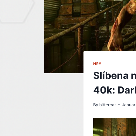
HRY
Slíbena 
40k: Dar
By
bittercat
Januar