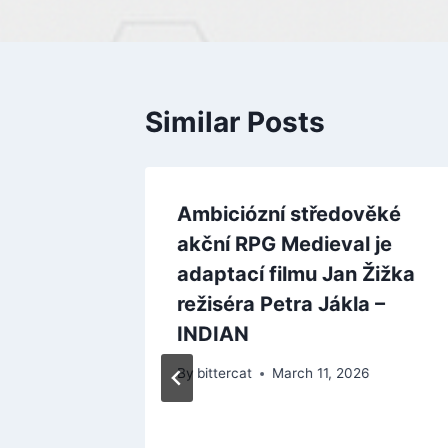
Similar Posts
Ambiciózní středověké
akční RPG Medieval je
adaptací filmu Jan Žižka
režiséra Petra Jákla –
INDIAN
By
bittercat
March 11, 2026
oduje