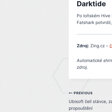
Darktide
Po loňském Hive S
Fatshark potvrdil
Zdroj:
Zing.cz –
č
Automatické shrnu
zdroj.
Post
PREVIOUS
Ubisoft čelí stávce, z
navigation
propouštění