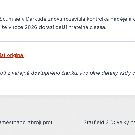
cum se v Darktide znovu rozsvítila kontrolka naděje a 
, že v roce 2026 dorazí další hratelná classa.
íst originál
tí z veřejně dostupného článku. Pro plné detaily vždy 
aměstnanci zbrojí proti
Starfield 2.0: velký 