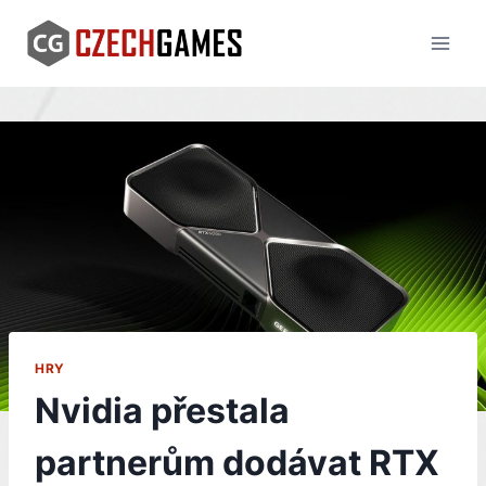
Skip
to
content
HRY
Nvidia přestala
partnerům dodávat RTX