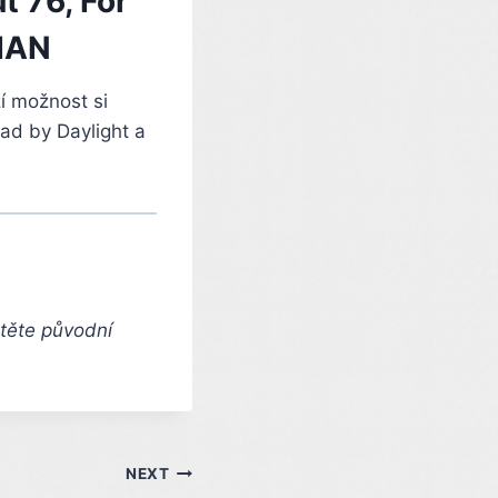
t 76, For
DIAN
zí možnost si
ead by Daylight a
čtěte původní
NEXT