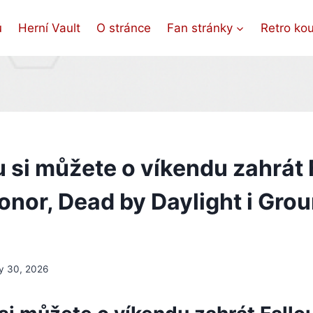
ů
Herní Vault
O stránce
Fan stránky
Retro ko
 si můžete o víkendu zahrát 
onor, Dead by Daylight i Gro
y 30, 2026