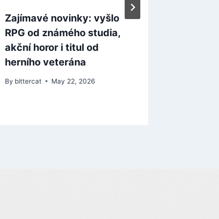
Zajímavé novinky: vyšlo
Konzole
RPG od známého studia,
neslyše
akční horor i titul od
prodejí
herního veterána
By
bitterca
By
bittercat
May 22, 2026