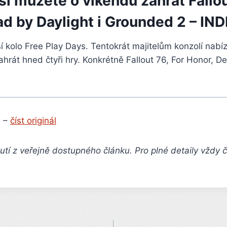
i můžete o víkendu zahrát Fallou
ad by Daylight i Grounded 2 – IN
í kolo Free Play Days. Tentokrát majitelům konzolí nabí
rát hned čtyři hry. Konkrétně Fallout 76, For Honor, D
 –
číst originál
tí z veřejně dostupného článku. Pro plné detaily vždy 