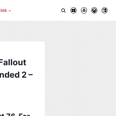
utek
Fallout
unded 2 –