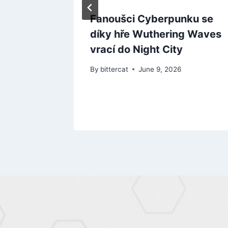
y se
Fanoušci Cyberpunku se
k:
díky hře Wuthering Waves
ameplay
vrací do Night City
6
By
bittercat
June 9, 2026