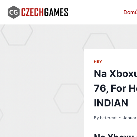
Skip
to
Dom
content
HRY
Na Xboxu
76, For H
INDIAN
By
bittercat
Januar