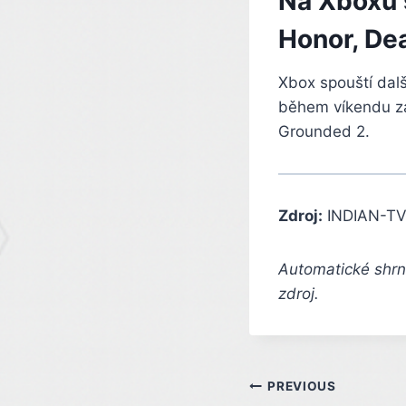
Na Xboxu s
Honor, De
Xbox spouští dalš
během víkendu zah
Grounded 2.
Zdroj:
INDIAN-TV
Automatické shrnu
zdroj.
Post
PREVIOUS