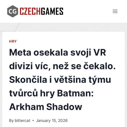
Skip
to
content
HRY
Meta osekala svoji VR
divizi víc, než se čekalo.
Skončila i většina týmu
tvůrců hry Batman:
Arkham Shadow
By
bittercat
January 15, 2026