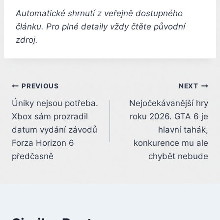
Automatické shrnutí z veřejně dostupného
článku. Pro plné detaily vždy čtěte původní
zdroj.
Post
PREVIOUS
NEXT
Úniky nejsou potřeba.
Nejočekávanější hry
navigation
Xbox sám prozradil
roku 2026. GTA 6 je
datum vydání závodů
hlavní tahák,
Forza Horizon 6
konkurence mu ale
předčasně
chybět nebude