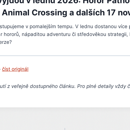
vyjdou v lednu 2026: Horor Patho
 Animal Crossing a dalších 17 no
stupujeme v pomalejším tempu. V lednu dostanou více p
ár hororů, nápaditou adventuru či středověkou strategii,
erze?
–
číst originál
tí z veřejně dostupného článku. Pro plné detaily vždy 