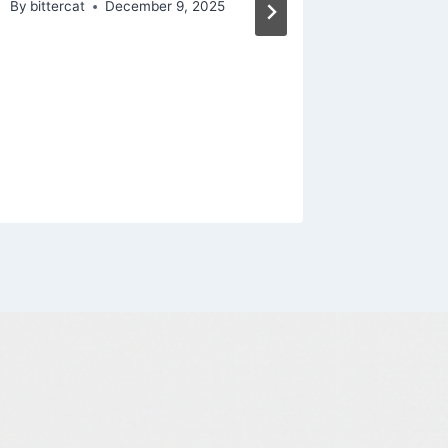
By
bittercat
December 9, 2025
Battlefi
týden n
dispozi
By
bitterca