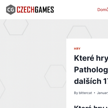
Skip
to
Dom
content
HRY
Které hr
Patholog
dalších 
By
bittercat
Januar