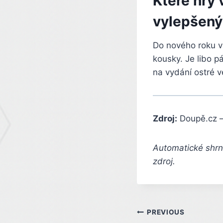
Které hry 
vylepšený
Do nového roku v
kousky. Je libo p
na vydání ostré v
Zdroj:
Doupě.cz 
Automatické shrnu
zdroj.
Post
PREVIOUS