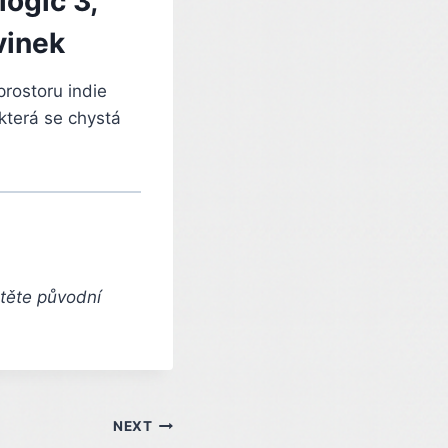
logic 3,
vinek
rostoru indie
 která se chystá
čtěte původní
NEXT