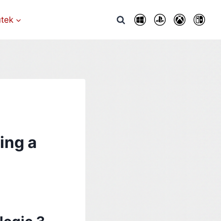
utek
ing a