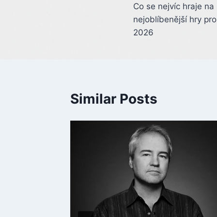
Co se nejvíc hraje n
navigation
nejoblíbenější hry pr
2026
Similar Posts
dy na
tě.
er,
te