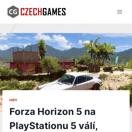
Skip
to
content
HRY
Forza Horizon 5 na
PlayStationu 5 válí,