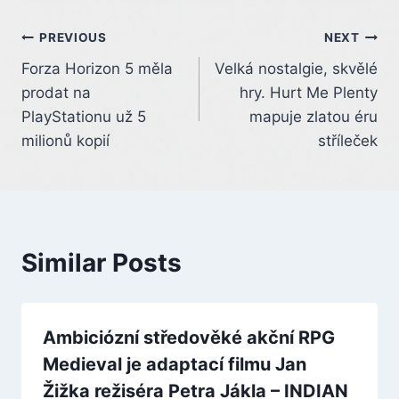
Post
PREVIOUS
NEXT
Forza Horizon 5 měla
Velká nostalgie, skvělé
navigation
prodat na
hry. Hurt Me Plenty
PlayStationu už 5
mapuje zlatou éru
milionů kopií
stříleček
Similar Posts
Ambiciózní středověké akční RPG
Medieval je adaptací filmu Jan
Žižka režiséra Petra Jákla – INDIAN