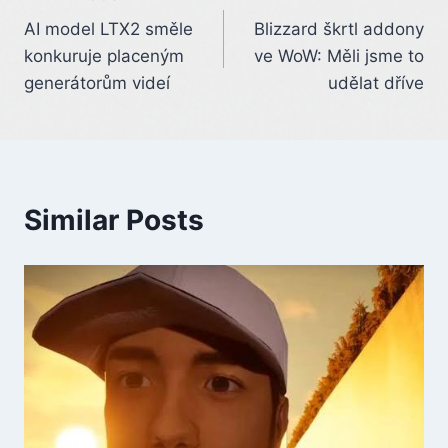
Post
AI model LTX2 směle
Blizzard škrtl addony
navigation
konkuruje placeným
ve WoW: Měli jsme to
generátorům videí
udělat dříve
Similar Posts