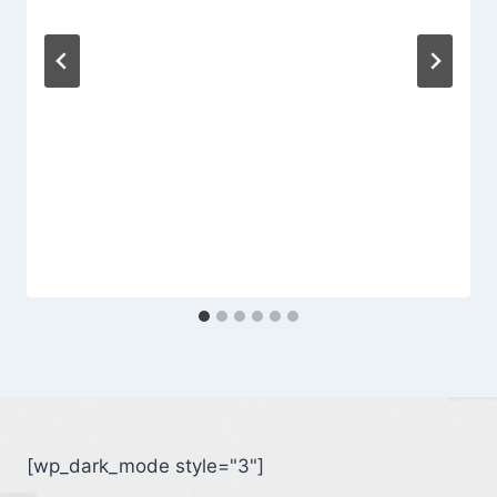
[wp_dark_mode style="3"]