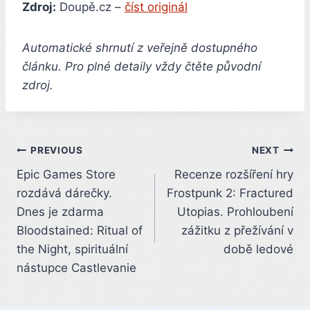
Zdroj:
Doupě.cz –
číst originál
Automatické shrnutí z veřejně dostupného
článku. Pro plné detaily vždy čtěte původní
zdroj.
Post
PREVIOUS
NEXT
Epic Games Store
Recenze rozšíření hry
navigation
rozdává dárečky.
Frostpunk 2: Fractured
Dnes je zdarma
Utopias. Prohloubení
Bloodstained: Ritual of
zážitku z přežívání v
the Night, spirituální
době ledové
nástupce Castlevanie