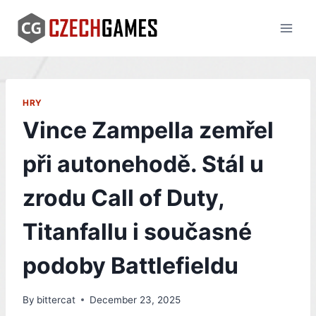
Skip
to
content
HRY
Vince Zampella zemřel
při autonehodě. Stál u
zrodu Call of Duty,
Titanfallu i současné
podoby Battlefieldu
By
bittercat
December 23, 2025