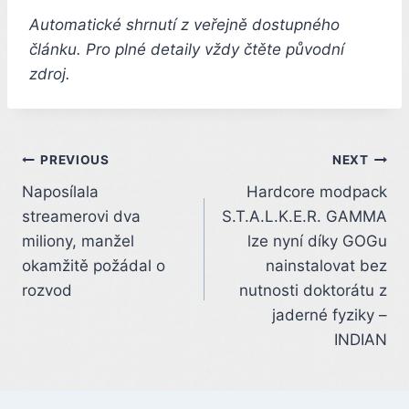
Automatické shrnutí z veřejně dostupného
článku. Pro plné detaily vždy čtěte původní
zdroj.
Post
PREVIOUS
NEXT
Naposílala
Hardcore modpack
navigation
streamerovi dva
S.T.A.L.K.E.R. GAMMA
miliony, manžel
lze nyní díky GOGu
okamžitě požádal o
nainstalovat bez
rozvod
nutnosti doktorátu z
jaderné fyziky –
INDIAN