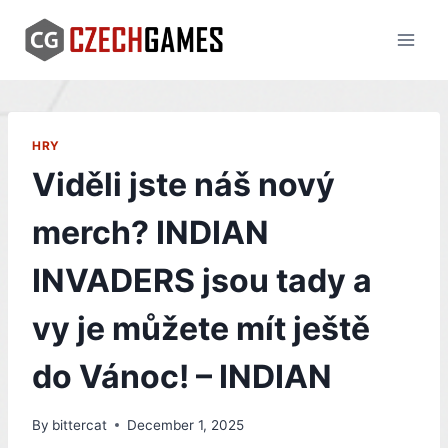
Skip
to
content
HRY
Viděli jste náš nový
merch? INDIAN
INVADERS jsou tady a
vy je můžete mít ještě
do Vánoc! – INDIAN
By
bittercat
December 1, 2025