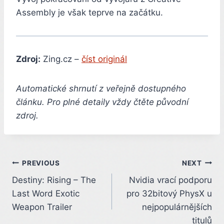
Assembly je však teprve na začátku.
Zdroj:
Zing.cz –
číst originál
Automatické shrnutí z veřejně dostupného
článku. Pro plné detaily vždy čtěte původní
zdroj.
Post
PREVIOUS
NEXT
Destiny: Rising – The
Nvidia vrací podporu
navigation
Last Word Exotic
pro 32bitový PhysX u
Weapon Trailer
nejpopulárnějších
titulů