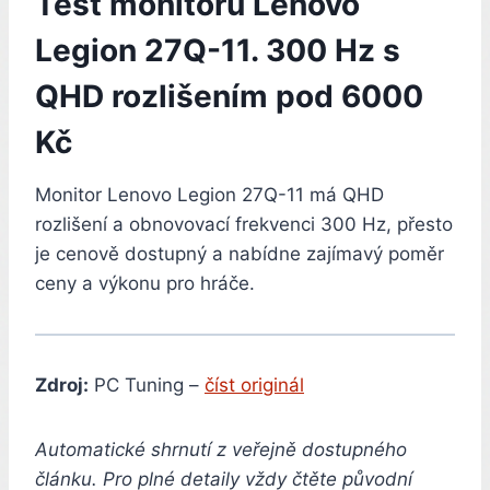
Test monitoru Lenovo
Legion 27Q-11. 300 Hz s
QHD rozlišením pod 6000
Kč
Monitor Lenovo Legion 27Q-11 má QHD
rozlišení a obnovovací frekvenci 300 Hz, přesto
je cenově dostupný a nabídne zajímavý poměr
ceny a výkonu pro hráče.
Zdroj:
PC Tuning –
číst originál
Automatické shrnutí z veřejně dostupného
článku. Pro plné detaily vždy čtěte původní