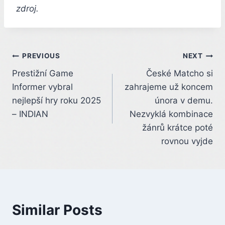
zdroj.
Post
PREVIOUS
NEXT
Prestižní Game
České Matcho si
navigation
Informer vybral
zahrajeme už koncem
nejlepší hry roku 2025
února v demu.
– INDIAN
Nezvyklá kombinace
žánrů krátce poté
rovnou vyjde
Similar Posts