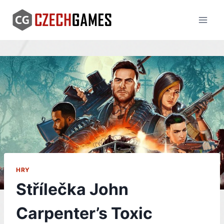
Skip
to
content
HRY
Střílečka John
Carpenter’s Toxic