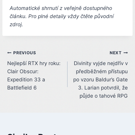
Automatické shrnutí z veřejně dostupného
článku. Pro plné detaily vždy čtěte původní
zdroj.
Post
PREVIOUS
NEXT
Nejlepší RTX hry roku:
Divinity vyjde nejdřív v
navigation
Clair Obscur:
předběžném přístupu
Expedition 33 a
po vzoru Baldur’s Gate
Battlefield 6
3. Larian potvrdil, že
půjde o tahové RPG