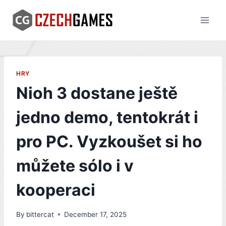
Skip
to
content
HRY
Nioh 3 dostane ještě
jedno demo, tentokrát i
pro PC. Vyzkoušet si ho
můžete sólo i v
kooperaci
By
bittercat
December 17, 2025