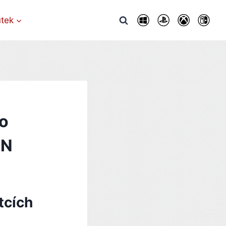
utek
 o
AN
tcích