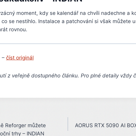
vzácný moment, kdy se kalendář na chvíli nadechne a k
, co se nestihlo. Instalace a patchování si však můžete uš
rát rovnou.
 –
číst originál
tí z veřejně dostupného článku. Pro plné detaily vždy 
mě Reforger můžete
AORUS RTX 5090 AI BOX –
noční trhy – INDIAN