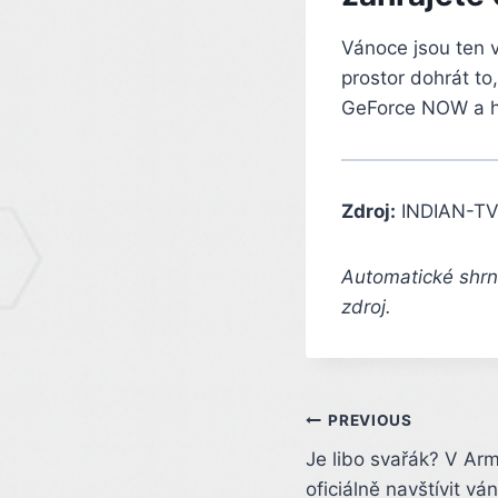
Vánoce jsou ten 
prostor dohrát to
GeForce NOW a h
Zdroj:
INDIAN-TV
Automatické shrnu
zdroj.
Post
PREVIOUS
Je libo svařák? V Ar
navigation
oficiálně navštívit vá