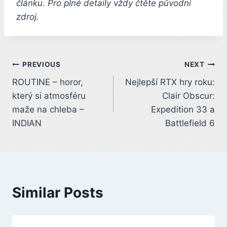
článku. Pro plné detaily vždy čtěte původní
zdroj.
Post
PREVIOUS
NEXT
ROUTINE – horor,
Nejlepší RTX hry roku:
navigation
který si atmosféru
Clair Obscur:
maže na chleba –
Expedition 33 a
INDIAN
Battlefield 6
Similar Posts