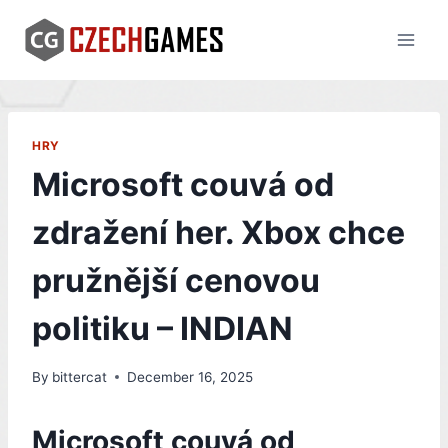
Skip
to
content
HRY
Microsoft couvá od
zdražení her. Xbox chce
pružnější cenovou
politiku – INDIAN
By
bittercat
December 16, 2025
Microsoft couvá od