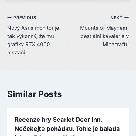
Post
PREVIOUS
NEXT
Nový Asus monitor je
Mounts of Mayhem:
navigation
tak výkonný, že mu
bestiální kavalerie v
grafiky RTX 4000
Minecraftu
nestačí
Similar Posts
Recenze hry Scarlet Deer Inn.
Nečekejte pohádku. Tohle je balada