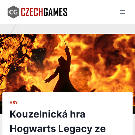
Skip
to
content
HRY
Kouzelnická hra
Hogwarts Legacy ze