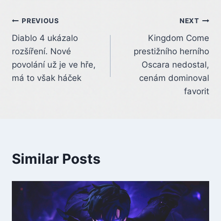
Post
PREVIOUS
NEXT
Diablo 4 ukázalo
Kingdom Come
navigation
rozšíření. Nové
prestižního herního
povolání už je ve hře,
Oscara nedostal,
má to však háček
cenám dominoval
favorit
Similar Posts