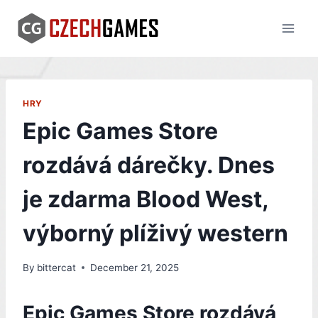
Skip
to
content
HRY
Epic Games Store
rozdává dárečky. Dnes
je zdarma Blood West,
výborný plíživý western
By
bittercat
December 21, 2025
Epic Games Store rozdává