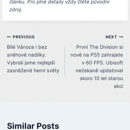
článku. Pro plné detaily vždy čtěte původní
zdroj.
Post
PREVIOUS
NEXT
Bílé Vánoce i bez
První The Division si
navigation
sněhové nadílky.
nově na PS5 zahrajete
Vybrali jsme nejlepší
v 60 FPS. Ubisoft
zasněžené herní světy
nečekaně updatoval
skoro 10 let starou
akci
Similar Posts