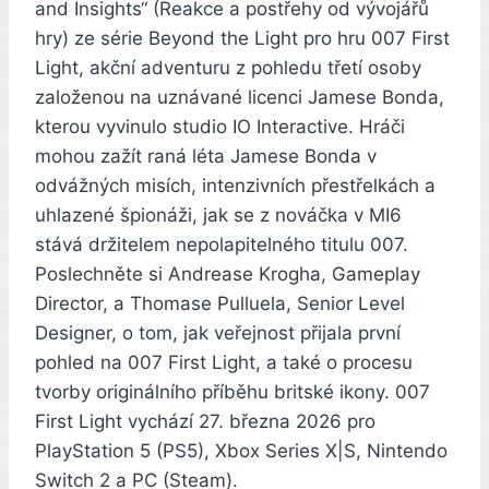
and Insights“ (Reakce a postřehy od vývojářů
hry) ze série Beyond the Light pro hru 007 First
Light, akční adventuru z pohledu třetí osoby
založenou na uznávané licenci Jamese Bonda,
kterou vyvinulo studio IO Interactive. Hráči
mohou zažít raná léta Jamese Bonda v
odvážných misích, intenzivních přestřelkách a
uhlazené špionáži, jak se z nováčka v MI6
stává držitelem nepolapitelného titulu 007.
Poslechněte si Andrease Krogha, Gameplay
Director, a Thomase Pulluela, Senior Level
Designer, o tom, jak veřejnost přijala první
pohled na 007 First Light, a také o procesu
tvorby originálního příběhu britské ikony. 007
First Light vychází 27. března 2026 pro
PlayStation 5 (PS5), Xbox Series X|S, Nintendo
Switch 2 a PC (Steam).