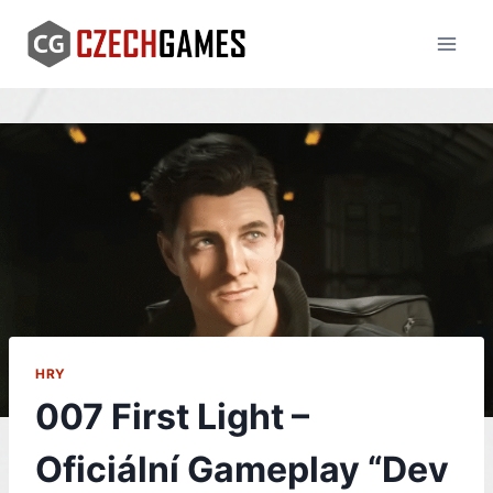
Skip
to
content
HRY
007 First Light –
Oficiální Gameplay “Dev