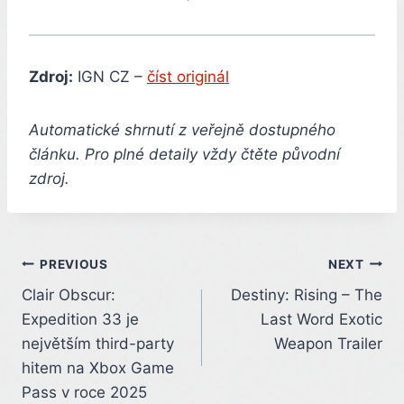
Zdroj:
IGN CZ –
číst originál
Automatické shrnutí z veřejně dostupného
článku. Pro plné detaily vždy čtěte původní
zdroj.
Post
PREVIOUS
NEXT
Clair Obscur:
Destiny: Rising – The
navigation
Expedition 33 je
Last Word Exotic
největším third-party
Weapon Trailer
hitem na Xbox Game
Pass v roce 2025