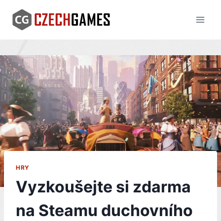
Skip
to
content
HRY
Vyzkoušejte si zdarma
na Steamu duchovního