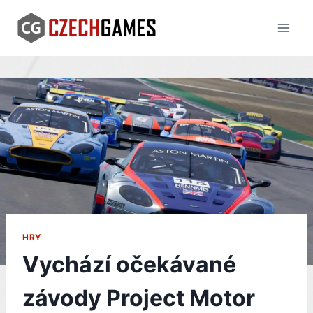
Skip
to
content
HRY
Vychází očekávané
závody Project Motor