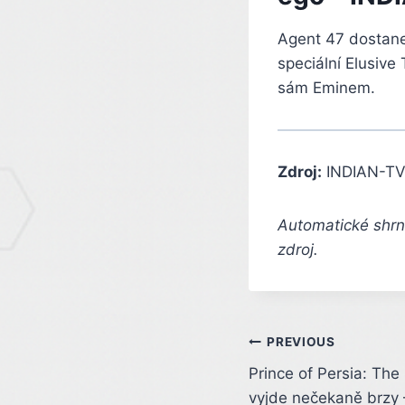
Agent 47 dostane 
speciální Elusive
sám Eminem.
Zdroj:
INDIAN-TV
Automatické shrnu
zdroj.
Post
PREVIOUS
Prince of Persia: Th
navigation
vyjde nečekaně brzy