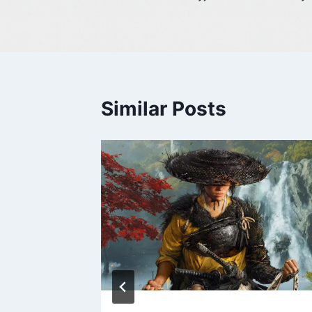
Similar Posts
nky?
kordní
 2025