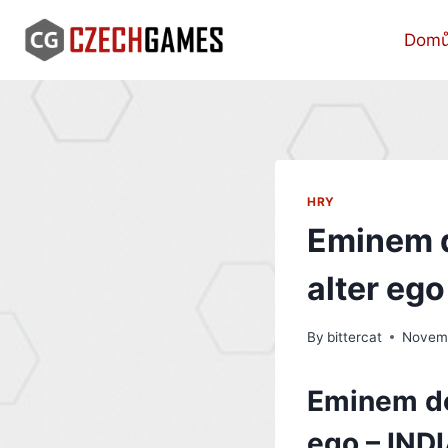
Skip
to
Dom
content
HRY
Eminem d
alter ego
By
bittercat
Novemb
Eminem do
ego – IND