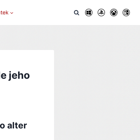
utek
e jeho
 alter