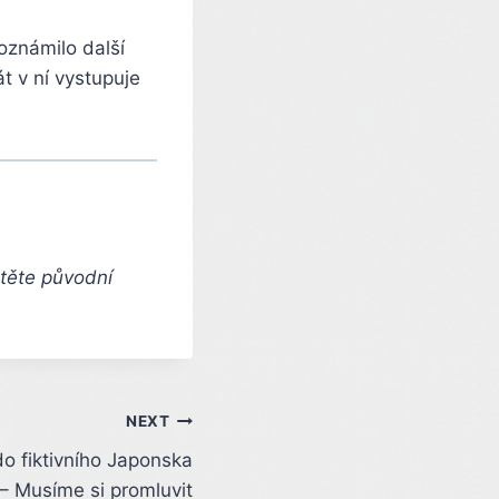
oznámilo další
t v ní vystupuje
čtěte původní
NEXT
 do fiktivního Japonska
– Musíme si promluvit