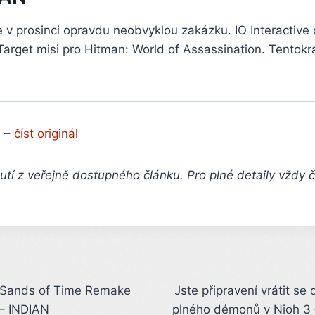
v prosinci opravdu neobvyklou zakázku. IO Interactive 
 Target misi pro Hitman: World of Assassination. Tentokrá
 –
číst originál
tí z veřejně dostupného článku. Pro plné detaily vždy 
e Sands of Time Remake
Jste připravení vrátit se
 – INDIAN
plného démonů v Nioh 3 