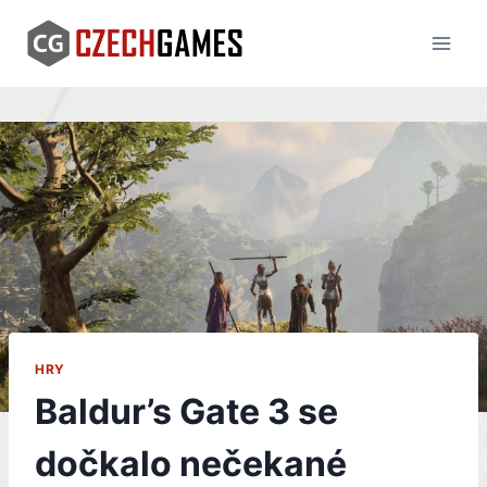
Skip
to
content
HRY
Baldur’s Gate 3 se
dočkalo nečekané