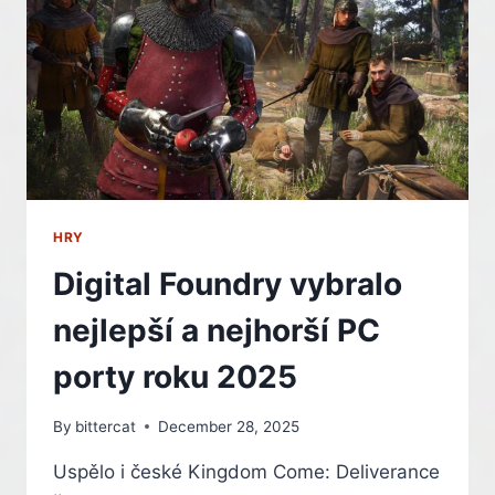
NEJOBLÍBENĚJŠÍ
HRY
PRO
PC.
AKTUALIZACE
LEDEN
2026
HRY
Digital Foundry vybralo
nejlepší a nejhorší PC
porty roku 2025
By
bittercat
December 28, 2025
Uspělo i české Kingdom Come: Deliverance