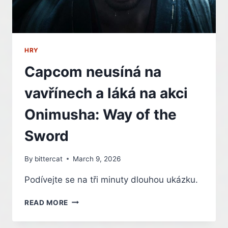
HRY
Capcom neusíná na
vavřínech a láká na akci
Onimusha: Way of the
Sword
By
bittercat
March 9, 2026
Podívejte se na tři minuty dlouhou ukázku.
CAPCOM
READ MORE
NEUSÍNÁ
NA