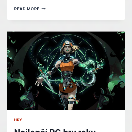
DETROIT:
READ MORE
BECOME
HUMAN
ZAŽÍVÁ
NA
PC
NEJVĚTŠÍ
POPULARITU
VE
SVÉ
HISTORII
HRY