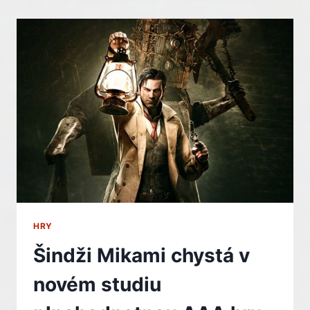
VAVŘÍNECH
A
LÁKÁ
NA
AKCI
ONIMUSHA:
WAY
OF
THE
SWORD
HRY
Šindži Mikami chystá v
novém studiu