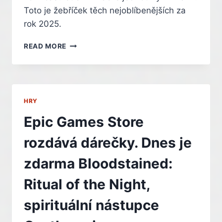
Toto je žebříček těch nejoblíbenějších za
rok 2025.
CO
READ MORE
SE
NEJVÍC
HRÁLO
NA
STEAMU
HRY
V
ROCE
Epic Games Store
2025.
TOTO
rozdává dárečky. Dnes je
JSOU
NEJOBLÍBENĚJŠÍ
zdarma Bloodstained:
HRY
PRO
Ritual of the Night,
PC
spirituální nástupce