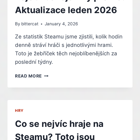
Aktualizace leden 2026
By
bittercat
January 4, 2026
Ze statistik Steamu jsme zjistili, kolik hodin
denně stráví hráči s jednotlivými hrami.
Toto je žebříček těch nejoblíbenějších za
poslední týdny.
CO
READ MORE
SE
NEJVÍC
HRAJE
NA
STEAMU?
HRY
TOTO
JSOU
Co se nejvíc hraje na
NEJOBLÍBENĚJŠÍ
HRY
Steamu? Toto jsou