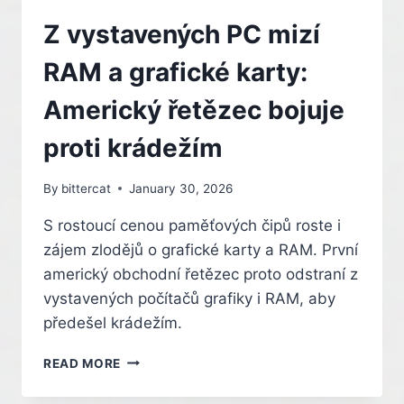
Z vystavených PC mizí
RAM a grafické karty:
Americký řetězec bojuje
proti krádežím
By
bittercat
January 30, 2026
S rostoucí cenou paměťových čipů roste i
zájem zlodějů o grafické karty a RAM. První
americký obchodní řetězec proto odstraní z
vystavených počítačů grafiky i RAM, aby
předešel krádežím.
Z
READ MORE
VYSTAVENÝCH
PC