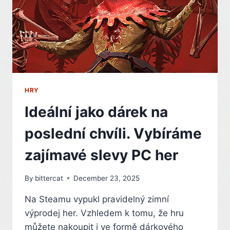
OF
THE
NIGHT,
SPIRITUÁLNÍ
NÁSTUPCE
CASTLEVANIE
HRY
Ideální jako dárek na
poslední chvíli. Vybíráme
zajímavé slevy PC her
By
bittercat
December 23, 2025
Na Steamu vypukl pravidelný zimní
výprodej her. Vzhledem k tomu, že hru
můžete nakoupit i ve formě dárkového