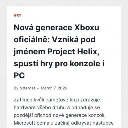
XBOXU
BUDE
MOŽNÉ
HRY
HRÁT
I
Nová generace Xboxu
PC
TITULY
oficiálně: Vzniká pod
jménem Project Helix,
spustí hry pro konzole i
PC
By
bittercat
March 7, 2026
Zatímco kvůli paměťové krizi zdražuje
hardware všeho druhu a odhaduje se
pozdější příchod nové generace konzolí,
Microsoft pomalu začíná odkrývat nástupce