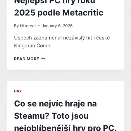
Nejlepší PC hry roku
2025 podle Metacritic
By
bittercat
January 6, 2026
Úspěch zaznamenal nezávislý hit i české
Kingdom Come.
NEJLEPŠÍ
READ MORE
PC
HRY
ROKU
2025
PODLE
HRY
METACRITIC
Co se nejvíc hraje na
Steamu? Toto jsou
nejoblíbenější hry pro PC.