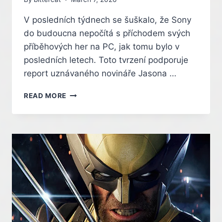
V posledních týdnech se šuškalo, že Sony
do budoucna nepočítá s příchodem svých
příběhových her na PC, jak tomu bylo v
posledních letech. Toto tvrzení podporuje
report uznávaného novináře Jasona …
PLAYSTATION
READ MORE
SE
ÚDAJNĚ
VRACÍ
K
TVRDÝM
EXKLUZIVITÁM.
S
PC
PORTY
SE
NEPOČÍTÁ
KVŮLI