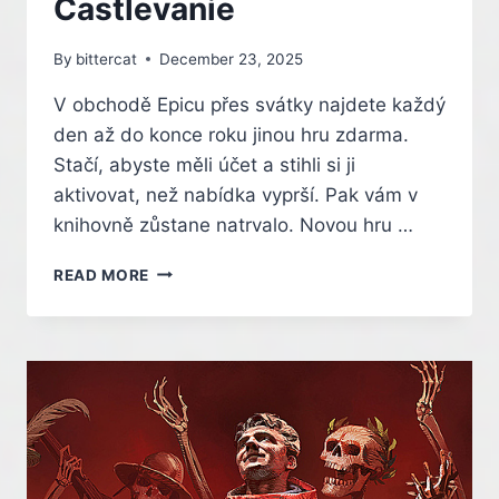
Castlevanie
By
bittercat
December 23, 2025
V obchodě Epicu přes svátky najdete každý
den až do konce roku jinou hru zdarma.
Stačí, abyste měli účet a stihli si ji
aktivovat, než nabídka vyprší. Pak vám v
knihovně zůstane natrvalo. Novou hru …
EPIC
READ MORE
GAMES
STORE
ROZDÁVÁ
DÁREČKY.
DNES
JE
ZDARMA
BLOODSTAINED:
RITUAL