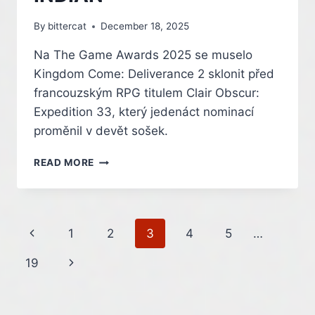
By
bittercat
December 18, 2025
Na The Game Awards 2025 se muselo
Kingdom Come: Deliverance 2 sklonit před
francouzským RPG titulem Clair Obscur:
Expedition 33, který jedenáct nominací
proměnil v devět sošek.
KINGDOM
READ MORE
COME:
DELIVERANCE
2
JE
Page
Previous
1
2
3
4
5
…
HROU
ROKU
navigation
Page
Next
19
2025
PODLE
Page
MAGAZÍNU
PC