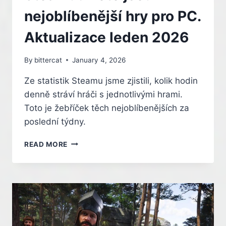
PRO
PC.
nejoblíbenější hry pro PC.
AKTUALIZACE
LEDEN
Aktualizace leden 2026
2026
By
bittercat
January 4, 2026
Ze statistik Steamu jsme zjistili, kolik hodin
denně stráví hráči s jednotlivými hrami.
Toto je žebříček těch nejoblíbenějších za
poslední týdny.
CO
READ MORE
SE
NEJVÍC
HRAJE
NA
STEAMU?
TOTO
JSOU