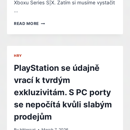
Xboxu Series S|X. Zatím si musíme vystačit
…
NOVÁ
READ MORE
GENERACE
XBOXU
OFICIÁLNĚ:
VZNIKÁ
POD
HRY
JMÉNEM
PROJECT
PlayStation se údajně
HELIX,
SPUSTÍ
vrací k tvrdým
HRY
PRO
exkluzivitám. S PC porty
KONZOLE
I
se nepočítá kvůli slabým
PC
prodejům
By
bittercat
March 7, 2026