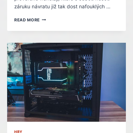
záruku návratu již tak dost nafouklých …
HRÁLI
READ MORE
JSME
PRAGMATA.
ORIGINÁLNÍ
SCI-
FI
AKCE
OD
SLOVUTNÉHO
CAPCOMU
HRY