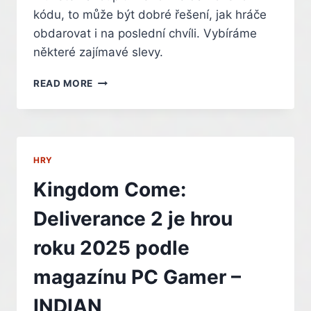
kódu, to může být dobré řešení, jak hráče
obdarovat i na poslední chvíli. Vybíráme
některé zajímavé slevy.
IDEÁLNÍ
READ MORE
JAKO
DÁREK
NA
POSLEDNÍ
CHVÍLI.
HRY
VYBÍRÁME
ZAJÍMAVÉ
Kingdom Come:
SLEVY
PC
Deliverance 2 je hrou
HER
roku 2025 podle
magazínu PC Gamer –
INDIAN