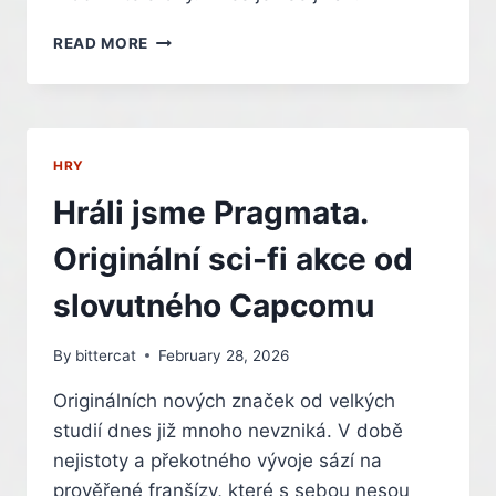
PLAYSTATION
READ MORE
ZÁSADNĚ
MĚNÍ
STRATEGII,
PC
HRÁČI
HRY
Z
TOHO
Hráli jsme Pragmata.
MÍT
RADOST
Originální sci-fi akce od
NEBUDOU
slovutného Capcomu
By
bittercat
February 28, 2026
Originálních nových značek od velkých
studií dnes již mnoho nevzniká. V době
nejistoty a překotného vývoje sází na
prověřené franšízy, které s sebou nesou