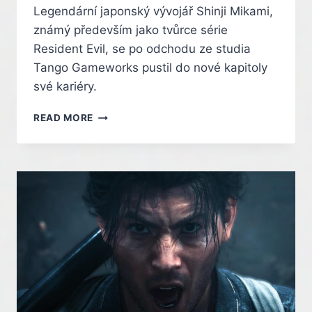
Legendární japonský vývojář Shinji Mikami,
známý především jako tvůrce série
Resident Evil, se po odchodu ze studia
Tango Gameworks pustil do nové kapitoly
své kariéry.
SHINJI
READ MORE
MIKAMI
V
NOVÉM
STUDIU
CHYSTÁ
VELKOU
HRU
PRO
PC
A
KONZOLE
–
INDIAN