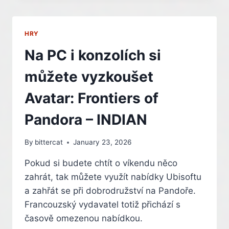
MIZÍ
RAM
A
HRY
GRAFICKÉ
KARTY:
Na PC i konzolích si
AMERICKÝ
ŘETĚZEC
můžete vyzkoušet
BOJUJE
PROTI
Avatar: Frontiers of
KRÁDEŽÍM
Pandora – INDIAN
By
bittercat
January 23, 2026
Pokud si budete chtít o víkendu něco
zahrát, tak můžete využít nabídky Ubisoftu
a zahřát se při dobrodružství na Pandoře.
Francouzský vydavatel totiž přichází s
časově omezenou nabídkou.