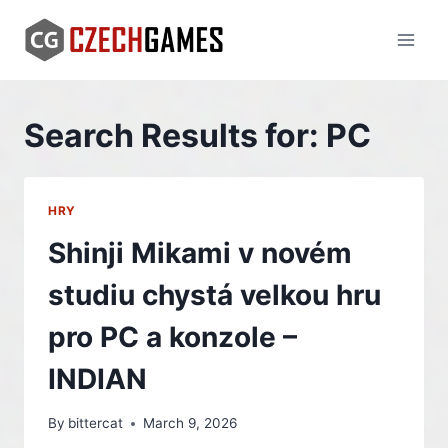
Skip
to
content
Search Results for:
PC
HRY
Shinji Mikami v novém
studiu chystá velkou hru
pro PC a konzole –
INDIAN
By
bittercat
March 9, 2026