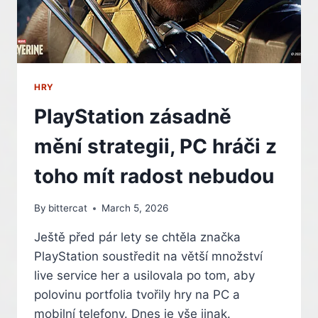
SLABÝM
PRODEJŮM
HRY
PlayStation zásadně
mění strategii, PC hráči z
toho mít radost nebudou
By
bittercat
March 5, 2026
Ještě před pár lety se chtěla značka
PlayStation soustředit na větší množství
live service her a usilovala po tom, aby
polovinu portfolia tvořily hry na PC a
mobilní telefony. Dnes je vše jinak.