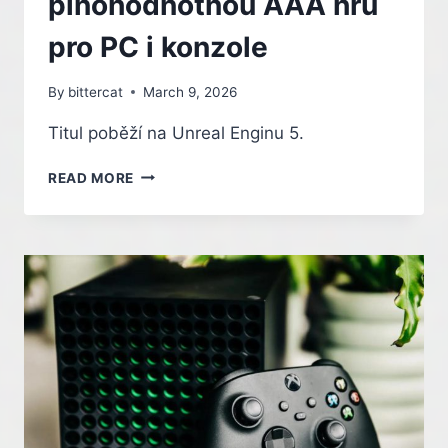
plnohodnotnou AAA hru
pro PC i konzole
By
bittercat
March 9, 2026
Titul poběží na Unreal Enginu 5.
ŠINDŽI
READ MORE
MIKAMI
CHYSTÁ
V
NOVÉM
STUDIU
PLNOHODNOTNOU
AAA
HRU
PRO
PC
I
KONZOLE