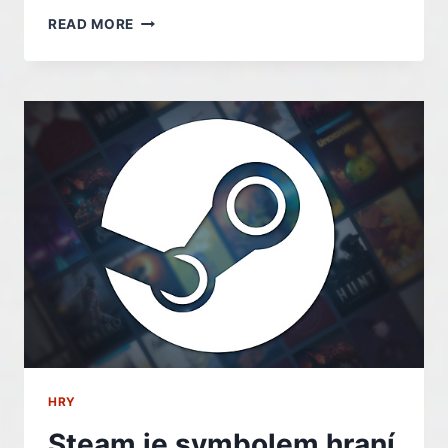
NA
READ MORE
PC
I
KONZOLÍCH
SI
MŮŽETE
VYZKOUŠET
AVATAR:
FRONTIERS
OF
PANDORA
–
INDIAN
HRY
Steam je symbolem hraní