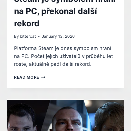
na PC, překonal další
rekord
By
bittercat
January 13, 2026
Platforma Steam je dnes symbolem hraní
na PC. Počet jejích uživatelů v průběhu let
roste, aktuálně padl další rekord.
STEAM
READ MORE
JE
SYMBOLEM
HRANÍ
NA
PC,
PŘEKONAL
DALŠÍ
REKORD