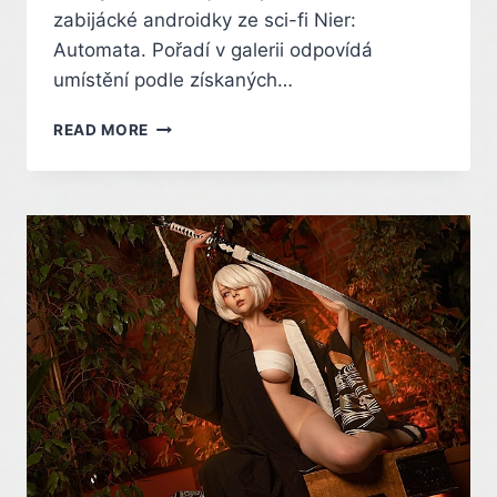
zabijácké androidky ze sci-fi Nier:
Automata. Pořadí v galerii odpovídá
umístění podle získaných…
Z
READ MORE
TĚCHTO
KRÁSEK
JSTE
VYBÍRALI
MISS
COSPLAY.
PODÍVEJTE
SE,
KTERÁ
VYHRÁLA