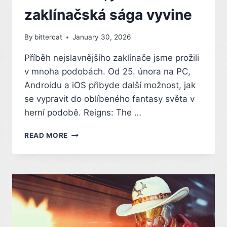
SVĚTĚ
zaklínačská sága vyvine
EMULACE
By
bittercat
January 30, 2026
Příběh nejslavnějšího zaklínače jsme prožili
v mnoha podobách. Od 25. února na PC,
Androidu a iOS přibyde další možnost, jak
se vypravit do oblíbeného fantasy světa v
herní podobě. Reigns: The …
PŘÍBĚHY
READ MORE
GERALTA
Z
BALAD
BARDA
MARIGOLDA.
VE
HŘE
REIGNS: