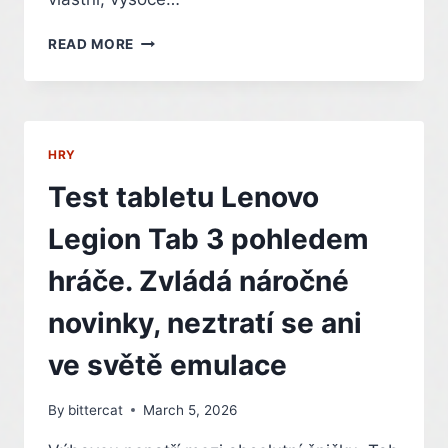
SEXY
READ MORE
ROBOTKU
COSPLAYERKY
ZBOŽŇUJÍ.
POKOCHEJTE
SE
HRY
JEJICH
KOSTÝMY
Test tabletu Lenovo
Legion Tab 3 pohledem
hráče. Zvládá náročné
novinky, neztratí se ani
ve světě emulace
By
bittercat
March 5, 2026