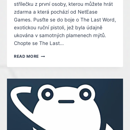
střílečku z první osoby, kterou můžete hrát
zdarma a která pochází od NetEase
Games. Pusťte se do boje o The Last Word,
exotickou ruční pistoli, jež byla údajně
ukována v samotných plamenech mýtů.
Chopte se The Last…
DESTINY:
READ MORE
RISING
–
THE
LAST
WORD
EXOTIC
WEAPON
TRAILER