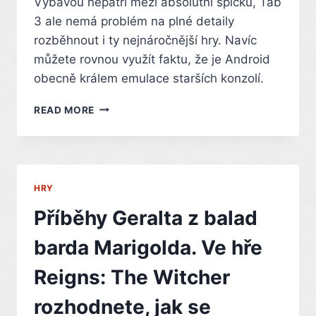
Výbavou nepatří mezi absolutní špičku, Tab
3 ale nemá problém na plné detaily
rozběhnout i ty nejnáročnější hry. Navíc
můžete rovnou využít faktu, že je Android
obecně králem emulace starších konzolí.
TEST
READ MORE
TABLETU
LENOVO
LEGION
TAB
3
HRY
POHLEDEM
HRÁČE.
Příběhy Geralta z balad
ZVLÁDÁ
NÁROČNÉ
barda Marigolda. Ve hře
NOVINKY,
NEZTRATÍ
Reigns: The Witcher
SE
ANI
rozhodnete, jak se
VE