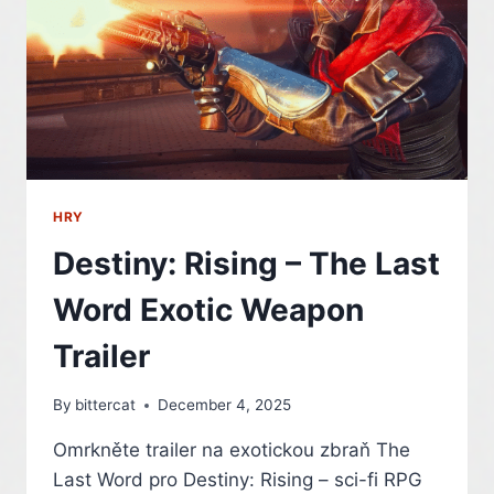
THE
WITCHER
ROZHODNETE,
JAK
SE
ZAKLÍNAČSKÁ
SÁGA
VYVINE
HRY
Destiny: Rising – The Last
Word Exotic Weapon
Trailer
By
bittercat
December 4, 2025
Omrkněte trailer na exotickou zbraň The
Last Word pro Destiny: Rising – sci-fi RPG