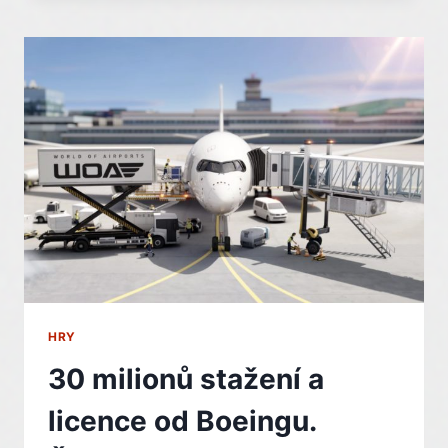
VRSTVU
KOMPATIBILITY
S
NÁZVEM
LEPTON
HRY
30 milionů stažení a
licence od Boeingu.