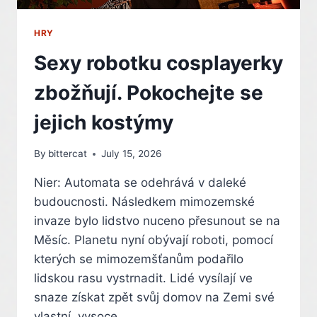
HRY
Sexy robotku cosplayerky
zbožňují. Pokochejte se
jejich kostýmy
By
bittercat
July 15, 2026
Nier: Automata se odehrává v daleké
budoucnosti. Následkem mimozemské
invaze bylo lidstvo nuceno přesunout se na
Měsíc. Planetu nyní obývají roboti, pomocí
kterých se mimozemšťanům podařilo
lidskou rasu vystrnadit. Lidé vysílají ve
snaze získat zpět svůj domov na Zemi své
vlastní, vysoce…