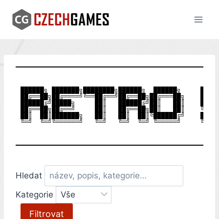
Skip
to
content
██████╗ ███████╗████████╗██████╗  ██████╗     █████
██╔══██╗██╔════╝╚══██╔══╝██╔══██╗██╔═══██╗    ██╔══
██████╔╝█████╗     ██║   ██████╔╝██║   ██║    █████
██╔══██╗██╔══╝     ██║   ██╔══██╗██║   ██║    ╚════
██║  ██║███████╗   ██║   ██║  ██║╚██████╔╝    █████
Hledat
Kategorie
Filtrovat