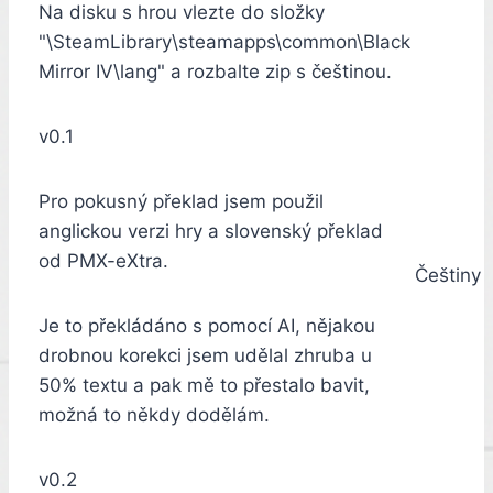
Na disku s hrou vlezte do složky
"\SteamLibrary\steamapps\common\Black
Mirror IV\lang" a rozbalte zip s češtinou.
v0.1
Pro pokusný překlad jsem použil
anglickou verzi hry a slovenský překlad
od PMX-eXtra.
Češtiny
Je to překládáno s pomocí AI, nějakou
drobnou korekci jsem udělal zhruba u
50% textu a pak mě to přestalo bavit,
možná to někdy dodělám.
v0.2