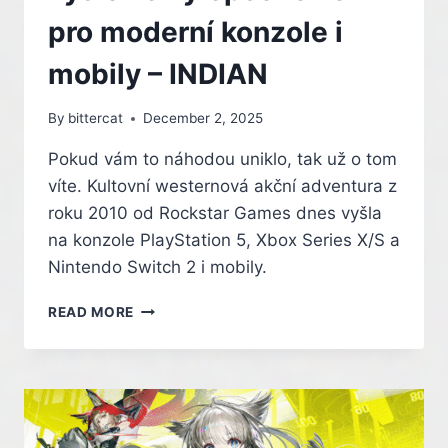
THE
pro moderní konzole i
LIGHT
#1
mobily – INDIAN
By
bittercat
December 2, 2025
Pokud vám to náhodou uniklo, tak už o tom
víte. Kultovní westernová akční adventura z
roku 2010 od Rockstar Games dnes vyšla
na konzole PlayStation 5, Xbox Series X/S a
Nintendo Switch 2 i mobily.
RED
READ MORE
DEAD
REDEMPTION
VYŠLO
VE
VYLEPŠENÉ
VERZI