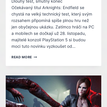
Dlouhý test, smutný konec
Očekávaný titul Arknights: Endfield se
chystá na velký technický test, který svým
rozsahem připomíná spíše plnou hru než
jen obyčejnou ukázku. Zatímco hráči na PC
a mobilech se dočkají už 28. listopadu,
majitelé konzolí PlayStation 5 si budou
moci tuto novinku vyzkoušet od…
TECHNICKÝ
READ MORE
TEST
ARKNIGHTS:
ENDFIELD
NA
PS5
NABÍDNE
60
HODIN
HRANÍ