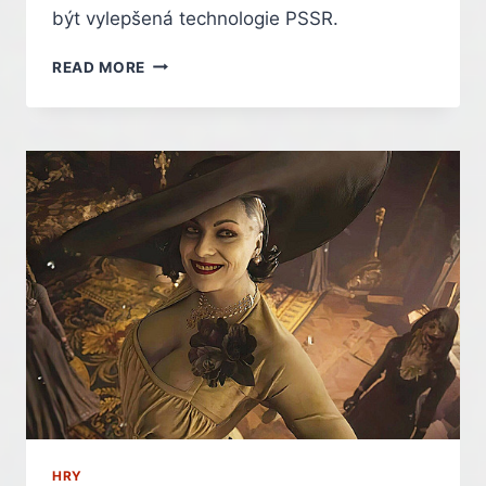
být vylepšená technologie PSSR.
PS5
READ MORE
PRO
MÁ
DOSTAT
ZÁSADNÍ
TECHNICKÝ
UPGRADE.
PSSR
2.0
SLIBUJE
LEPŠÍ
OBRAZ
I
VYŠŠÍ
VÝKON
–
INDIAN
HRY