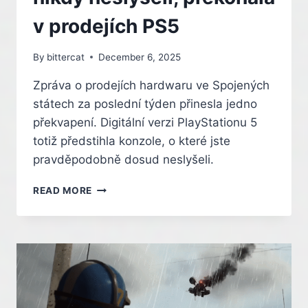
v prodejích PS5
By
bittercat
December 6, 2025
Zpráva o prodejích hardwaru ve Spojených
státech za poslední týden přinesla jedno
překvapení. Digitální verzi PlayStationu 5
totiž předstihla konzole, o které jste
pravděpodobně dosud neslyšeli.
KONZOLE,
READ MORE
O
KTERÉ
JSTE
NIKDY
NESLYŠELI,
PŘEKONALA
V
PRODEJÍCH