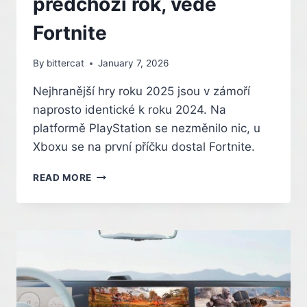
předchozí rok, vede
Fortnite
By
bittercat
January 7, 2026
Nejhranější hry roku 2025 jsou v zámoří
naprosto identické k roku 2024. Na
platformě PlayStation se nezměnilo nic, u
Xboxu se na první příčku dostal Fortnite.
NEJHRANĚJŠÍ
READ MORE
HRY
ROKU
2025
JSOU
STEJNÉ
JAKO
PŘEDCHOZÍ
ROK,
VEDE