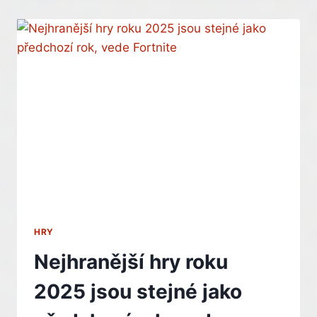
2026.
GTA
6
JE
HLAVNÍ
TAHÁK,
KONKURENCE
MU
ALE
CHYBĚT
NEBUDE
HRY
Nejhranější hry roku
2025 jsou stejné jako