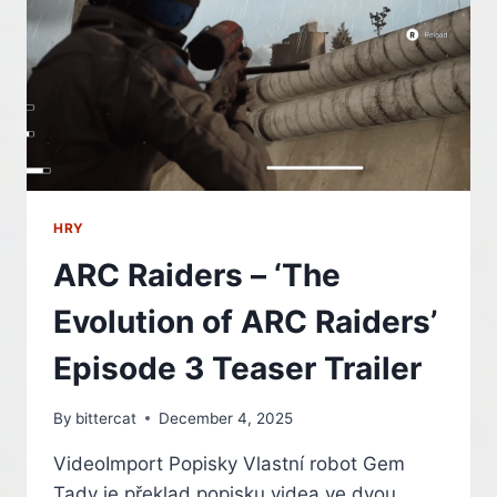
PS5
HRY
ARC Raiders – ‘The
Evolution of ARC Raiders’
Episode 3 Teaser Trailer
By
bittercat
December 4, 2025
VideoImport Popisky Vlastní robot Gem
Tady je překlad popisku videa ve dvou