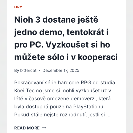
KLÍČOVÉ,
HRY
TVRDÍ
SHAWN
Nioh 3 dostane ještě
LAYDEN
jedno demo, tentokrát i
pro PC. Vyzkoušet si ho
můžete sólo i v kooperaci
By
bittercat
December 17, 2025
Pokračování série hardcore RPG od studia
Koei Tecmo jsme si mohli vyzkoušet už v
létě v časově omezené demoverzi, která
byla dostupná pouze na PlayStationu.
Pokud stále nejste rozhodnutí, jestli si …
NIOH
READ MORE
3