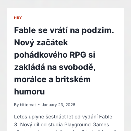
VYLEPŠENÍ
KINGDOM
COME:
HRY
DELIVERANCE
–
Fable se vrátí na podzim.
INDIAN
Nový začátek
pohádkového RPG si
zakládá na svobodě,
morálce a britském
humoru
By
bittercat
January 23, 2026
Letos uplyne šestnáct let od vydání Fable
3. Nový díl od studia Playground Games