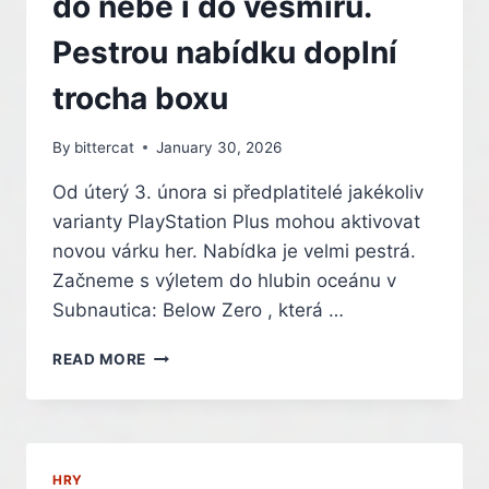
do nebe i do vesmíru.
ÚNOROVÉM
PS
Pestrou nabídku doplní
PLUS
EXTRA
trocha boxu
–
INDIAN
By
bittercat
January 30, 2026
Od úterý 3. února si předplatitelé jakékoliv
varianty PlayStation Plus mohou aktivovat
novou várku her. Nabídka je velmi pestrá.
Začneme s výletem do hlubin oceánu v
Subnautica: Below Zero , která …
ÚNOROVÉ
READ MORE
HRY
V
PS
PLUS
VEZMOU
HRY