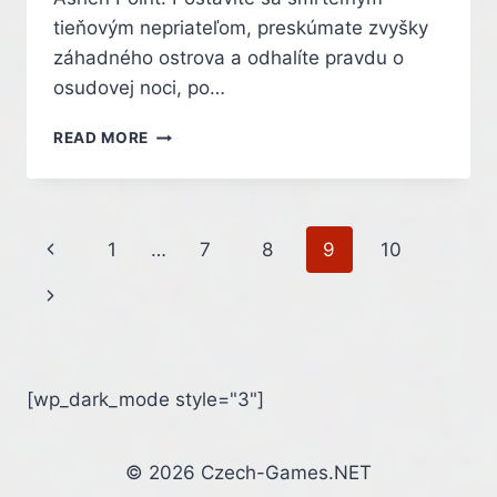
tieňovým nepriateľom, preskúmate zvyšky
záhadného ostrova a odhalíte pravdu o
osudovej noci, po…
LIMINAL
READ MORE
POINT
–
OFICIÁLNY
TRAILER
Page
Previous
1
…
7
8
9
10
navigation
Page
Next
Page
[wp_dark_mode style="3"]
© 2026 Czech-Games.NET