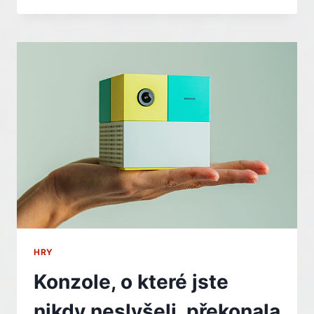
DOSTANE
JEŠTĚ
JEDNO
DEMO,
TENTOKRÁT
I
PRO
PC.
VYZKOUŠET
SI
HO
MŮŽETE
SÓLO
I
V
KOOPERACI
HRY
Konzole, o které jste
nikdy neslyšeli, překonala