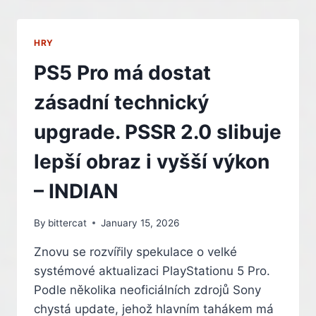
FI
MARATHON,
CHYSTÁ
HRY
SBĚRATELSKOU
EDICI
PS5 Pro má dostat
I
LIMITOVANÝ
zásadní technický
OVLADAČ
upgrade. PSSR 2.0 slibuje
lepší obraz i vyšší výkon
– INDIAN
By
bittercat
January 15, 2026
Znovu se rozvířily spekulace o velké
systémové aktualizaci PlayStationu 5 Pro.
Podle několika neoficiálních zdrojů Sony
chystá update, jehož hlavním tahákem má