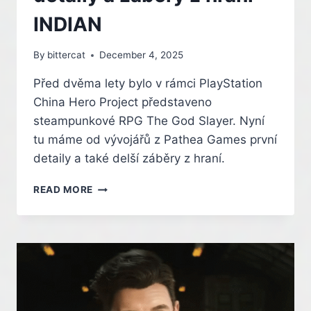
INDIAN
By
bittercat
December 4, 2025
Před dvěma lety bylo v rámci PlayStation
China Hero Project představeno
steampunkové RPG The God Slayer. Nyní
tu máme od vývojářů z Pathea Games první
detaily a také delší záběry z hraní.
STEAMPUNKOVÉ
READ MORE
RPG
THE
GOD
SLAYER
ODHALUJE
PRVNÍ
DETAILY
A