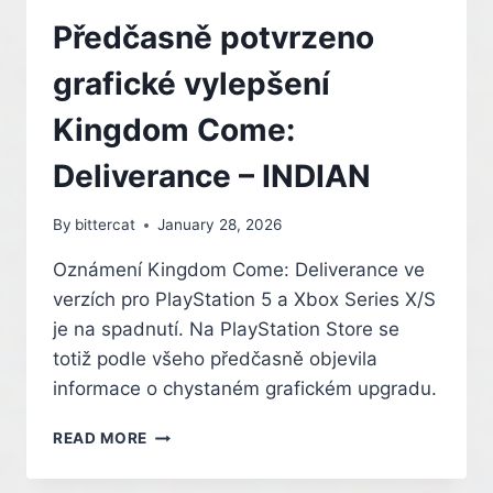
HRÁČE
POD
Předčasně potvrzeno
VODU,
DO
grafické vylepšení
NEBE
I
Kingdom Come:
DO
VESMÍRU.
Deliverance – INDIAN
PESTROU
NABÍDKU
By
bittercat
January 28, 2026
DOPLNÍ
TROCHA
Oznámení Kingdom Come: Deliverance ve
BOXU
verzích pro PlayStation 5 a Xbox Series X/S
je na spadnutí. Na PlayStation Store se
totiž podle všeho předčasně objevila
informace o chystaném grafickém upgradu.
PŘEDČASNĚ
READ MORE
POTVRZENO
GRAFICKÉ