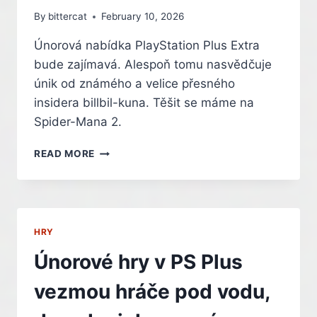
By
bittercat
February 10, 2026
Únorová nabídka PlayStation Plus Extra
bude zajímavá. Alespoň tomu nasvědčuje
únik od známého a velice přesného
insidera billbil-kuna. Těšit se máme na
Spider-Mana 2.
SPIDER-
READ MORE
MAN
2,
TEST
DRIVE
UNLIMITED
HRY
A
DALŠÍ
Únorové hry v PS Plus
HRY
MAJÍ
vezmou hráče pod vodu,
BÝT
V