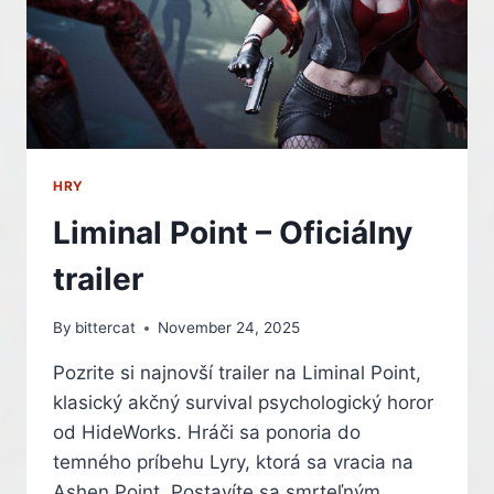
HRY
Liminal Point – Oficiálny
trailer
By
bittercat
November 24, 2025
Pozrite si najnovší trailer na Liminal Point,
klasický akčný survival psychologický horor
od HideWorks. Hráči sa ponoria do
temného príbehu Lyry, ktorá sa vracia na
Ashen Point. Postavíte sa smrteľným