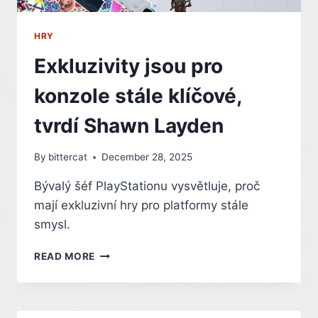
HRY
Exkluzivity jsou pro
konzole stále klíčové,
tvrdí Shawn Layden
By
bittercat
December 28, 2025
Bývalý šéf PlayStationu vysvětluje, proč
mají exkluzivní hry pro platformy stále
smysl.
EXKLUZIVITY
READ MORE
JSOU
PRO
KONZOLE
STÁLE