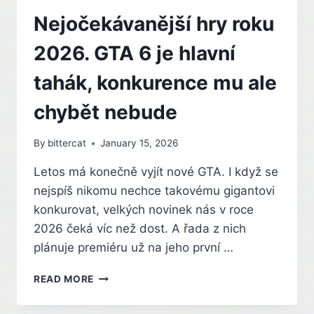
KATALOG
O
Nejočekávanější hry roku
RESIDENT
EVIL
2026. GTA 6 je hlavní
VILLAGE
tahák, konkurence mu ale
chybět nebude
By
bittercat
January 15, 2026
Letos má konečně vyjít nové GTA. I když se
nejspíš nikomu nechce takovému gigantovi
konkurovat, velkých novinek nás v roce
2026 čeká víc než dost. A řada z nich
plánuje premiéru už na jeho první …
NEJOČEKÁVANĚJŠÍ
READ MORE
HRY
ROKU