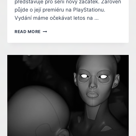
představuje pro sérii nový začátek. Zároveň
půjde o její premiéru na PlayStationu.
Vydání máme očekávat letos na …
FABLE
READ MORE
SE
VRÁTÍ
NA
PODZIM.
NOVÝ
ZAČÁTEK
POHÁDKOVÉHO
RPG
SI
ZAKLÁDÁ
NA
SVOBODĚ,
MORÁLCE
A
BRITSKÉM
HUMORU