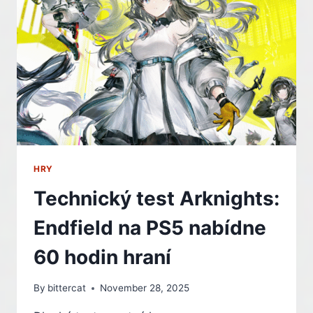
PRO
MODERNÍ
KONZOLE
I
MOBILY
–
INDIAN
HRY
Technický test Arknights:
Endfield na PS5 nabídne
60 hodin hraní
By
bittercat
November 28, 2025