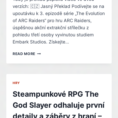
verzích: 🇨🇿 Jasný Překlad Podívejte se na
upoutávku k 3. epizodě série „The Evolution
of ARC Raiders“ pro hru ARC Raiders,
úspěšnou akční extrakční střílečku z
pohledu třetí osoby vyvinutou studiem
Embark Studios. Získejte…
ARC
READ MORE
RAIDERS
–
‘THE
EVOLUTION
OF
HRY
ARC
RAIDERS’
Steampunkové RPG The
EPISODE
3
God Slayer odhaluje první
TEASER
TRAILER
detaily a záběry z hraní –