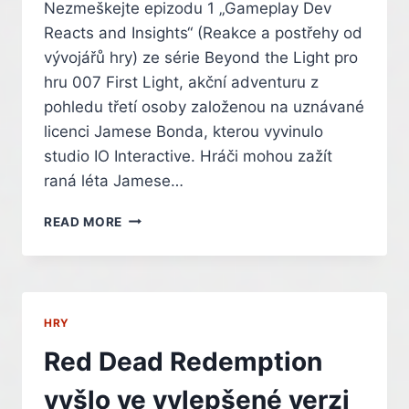
Nezmeškejte epizodu 1 „Gameplay Dev
Reacts and Insights“ (Reakce a postřehy od
vývojářů hry) ze série Beyond the Light pro
hru 007 First Light, akční adventuru z
pohledu třetí osoby založenou na uznávané
licenci Jamese Bonda, kterou vyvinulo
studio IO Interactive. Hráči mohou zažít
raná léta Jamese…
007
READ MORE
FIRST
LIGHT
–
OFICIÁLNÍ
GAMEPLAY
HRY
“DEV
REACTS
Red Dead Redemption
AND
INSIGHTS”
vyšlo ve vylepšené verzi
BEYOND