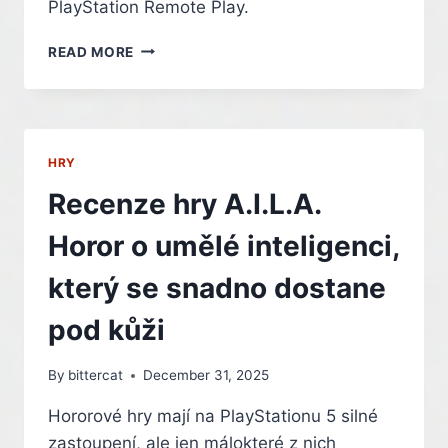
PlayStation Remote Play.
AFEELA
READ MORE
1
–
ELEKTROMOBIL
JAKO
POJÍZDNÁ
HRY
HERNÍ
KONZOLE
Recenze hry A.I.L.A.
Horor o umělé inteligenci,
který se snadno dostane
pod kůži
By
bittercat
December 31, 2025
Hororové hry mají na PlayStationu 5 silné
zastoupení, ale jen málokteré z nich