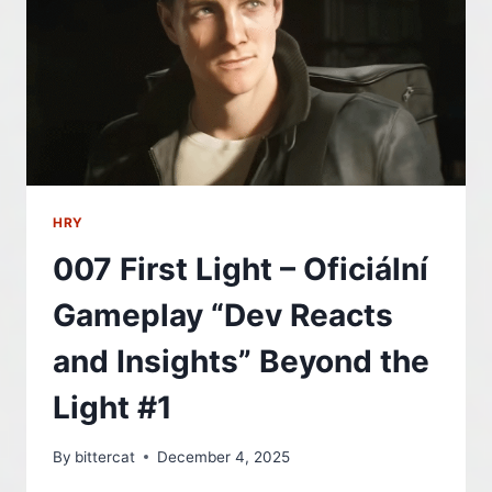
ZÁBĚRY
Z
HRANÍ
–
INDIAN
HRY
007 First Light – Oficiální
Gameplay “Dev Reacts
and Insights” Beyond the
Light #1
By
bittercat
December 4, 2025