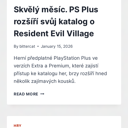
Skvělý měsíc. PS Plus
rozšíří svůj katalog o
Resident Evil Village
By
bittercat
January 15, 2026
Herní předplatné PlayStation Plus ve
verzích Extra a Premium, které zajistí
přístup ke katalogu her, brzy rozšíří hned
několik zajímavých kousků.
SKVĚLÝ
READ MORE
MĚSÍC.
PS
PLUS
ROZŠÍŘÍ
SVŮJ
HRY