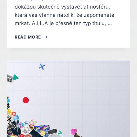
dokážou skutečně vystavět atmosféru,
která vás vtáhne natolik, že zapomenete
mrkat. A.I.L.A je přesně ten typ titulu, …
RECENZE
READ MORE
HRY
A.I.L.A.
HOROR
O
UMĚLÉ
INTELIGENCI,
KTERÝ
SE
SNADNO
DOSTANE
POD
KŮŽI